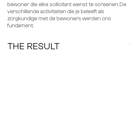
bewoner die elke sollicitant wenst te screenen. De
verschillende activiteiten die je beleeft als
zorgkundige met de bewoners werden ons
fundament.
THE RESULT
Zorgband wordt op een leuke creatieve manier in
de kijker geplaatst. Zorgkundigen krijgen een sterk
gevoel bij de cultuur die er heerst. De campagne
zorgt dat Zorgband op een originele wijze naar voor
komt ten op zichte van andere werkgevers. Gezien
de campagne nog volop loopt, delen we later de
effectieve gerealiseerde sollicitaties!