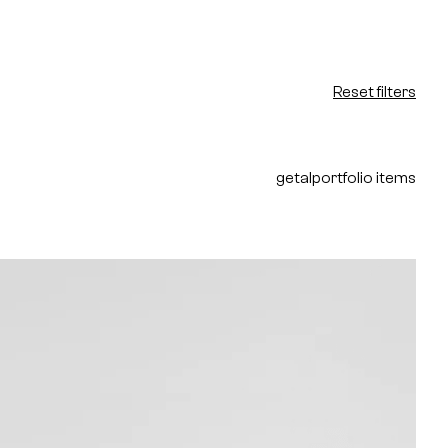
Reset filters
getal
portfolio items