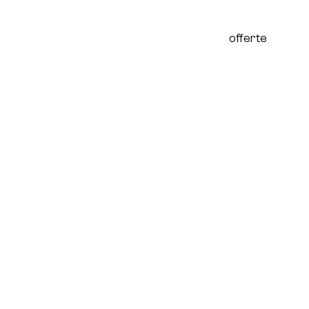
werk
academy
contact
offerte